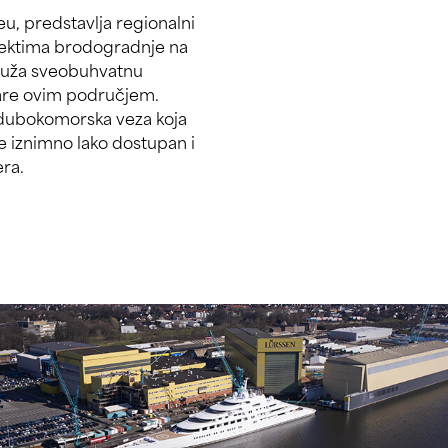
u, predstavlja regionalni
jektima brodogradnje na
pruža sveobuhvatnu
are ovim područjem.
4 dubokomorska veza koja
je iznimno lako dostupan i
era.