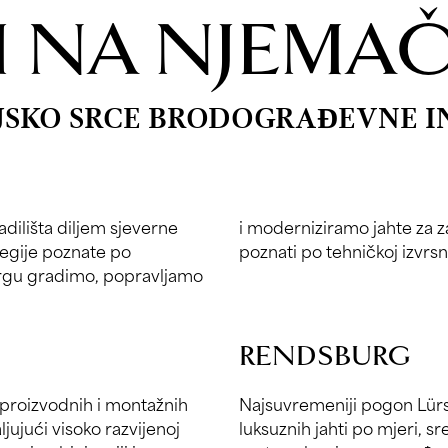
I NA NJEMAČ
JSKO SRCE BRODOGRAĐEVNE I
ilišta diljem sjeverne
og svijeta i svjetski smo
regije poznate po
poznati po tehničkoj izvrsn
rgu gradimo, popravljamo
RENDSBURG
 proizvodnih i montažnih
Najsuvremeniji pogon Lürs
ujući visoko razvijenoj
luksuznih jahti po mjeri, sr