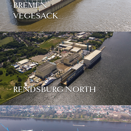
BREMEN
VEGESACK
RENDSBURG NORTH