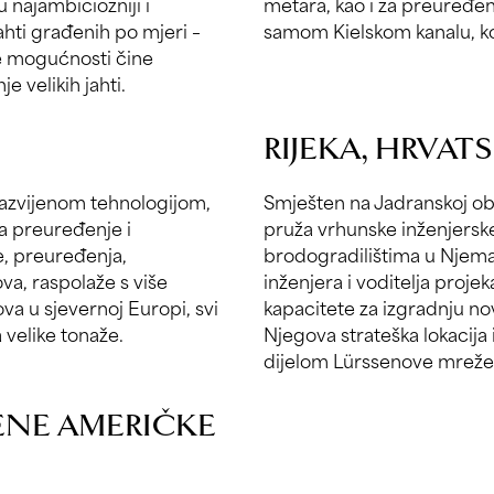
 najambiciozniji i
metara, kao i za preuređen
jahti građenih po mjeri –
samom Kielskom kanalu, koj
ke mogućnosti čine
e velikih jahti.
RIJEKA, HRVAT
razvijenom tehnologijom,
Smješten na Jadranskoj ob
a preuređenje i
pruža vrhunske inženjersk
e, preuređenja,
brodogradilištima u Njema
va, raspolaže s više
inženjera i voditelja proj
va u sjevernoj Europi, svi
kapacitete za izgradnju nov
 velike tonaže.
Njegova strateška lokacija
dijelom Lürssenove mreže
JENE AMERIČKE