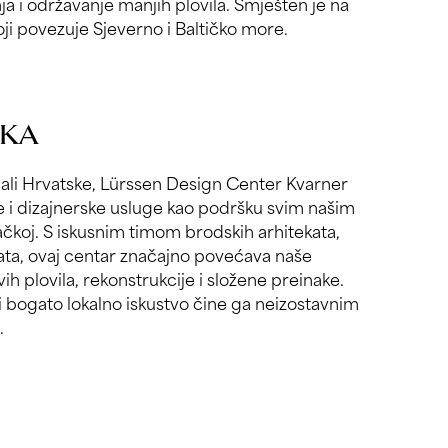
ja i održavanje manjih plovila. Smješten je na
i povezuje Sjeverno i Baltičko more.
SKA
ali Hrvatske, Lürssen Design Center Kvarner
e i dizajnerske usluge kao podršku svim našim
čkoj. S iskusnim timom brodskih arhitekata,
ekata, ovaj centar značajno povećava naše
ih plovila, rekonstrukcije i složene preinake.
 i bogato lokalno iskustvo čine ga neizostavnim
.