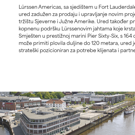
Lürssen Americas, sa sjedištem u Fort Lauderdale
ured zadužen za prodaju i upravljanje novim pro
tržištu Sjeverne i Južne Amerike. Ured također 
kopnenu podršku Lürssenovim jahtama koje krst
Smješten u prestižnoj marini Pier Sixty-Six, s 16
može primiti plovila duljine do 120 metara, ured 
strateški pozicioniran za potrebe klijenata i partn