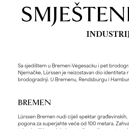
SMJEŠTEN
INDUSTRI
Sa sjedištem u Bremen-Vegesacku i pet brodograd
i moderniziramo jahte za zahtjevne vlasnike iz cijel
Njemačke, Lürssen je neizostavan dio identiteta 
brodogradnji. U Bremenu, Rendsburgu i Hambu
BREMEN
Lürssen Bremen nudi cijeli spektar građevinskih,
pogona za superjahte veće od 100 metara. Zahvalj