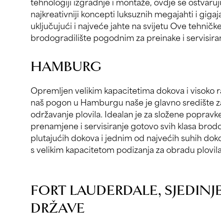
tehnologiji izgradnje i montaže, ovdje se ostvaruju
najkreativniji koncepti luksuznih megajahti i giga
uključujući i najveće jahte na svijetu Ove tehnič
brodogradilište pogodnim za preinake i servisiranj
HAMBURG
Opremljen velikim kapacitetima dokova i visoko 
naš pogon u Hamburgu naše je glavno središte z
održavanje plovila. Idealan je za složene popravk
prenamjene i servisiranje gotovo svih klasa brodo
plutajućih dokova i jednim od najvećih suhih doko
s velikim kapacitetom podizanja za obradu plovila
FORT LAUDERDALE, SJEDIN
DRŽAVE