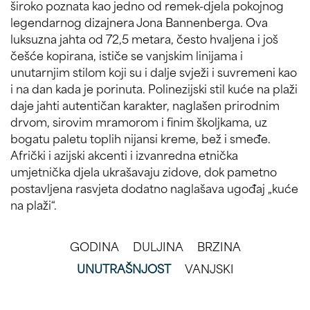
široko poznata kao jedno od remek-djela pokojnog
legendarnog dizajnera Jona Bannenberga. Ova
luksuzna jahta od 72,5 metara, često hvaljena i još
češće kopirana, ističe se vanjskim linijama i
unutarnjim stilom koji su i dalje svježi i suvremeni kao
i na dan kada je porinuta. Polinezijski stil kuće na plaži
daje jahti autentičan karakter, naglašen prirodnim
drvom, sirovim mramorom i finim školjkama, uz
bogatu paletu toplih nijansi kreme, bež i smeđe.
Afrički i azijski akcenti i izvanredna etnička
umjetnička djela ukrašavaju zidove, dok pametno
postavljena rasvjeta dodatno naglašava ugođaj „kuće
na plaži“.
GODINA
DULJINA
BRZINA
UNUTRAŠNJOST
VANJSKI