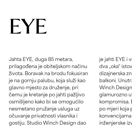
EYE
Jahta EYE, duga 85 metara,
je jahti EYE i vrlo neobičan profil:
prilagođena je obiteljskom načinu
dva „oka“ istovremeno su i
života. Boravak na brodu fokusiran
dizajnerska značajka i natkriveni
je na gornju palubu, koja služi kao
balkoni. Unutrašnjost, također djelo
glavno mjesto za druženje, pri
Winch Designa, predstavlja
čemu je kretanje po jahti pažljivo
glamurozno utočište bez
osmišljeno kako bi se omogućilo
kompromisa. EYE je uistinu jahta
nesmetano pružanje usluga uz
po mjeri koja prkosi dizajnerskim
očuvanje privatnosti vlasnika i
konvencijama i simbol je vrhunske
gostiju. Studio Winch Design dao
inženjerske iz