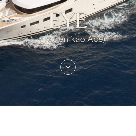
EYE
(izgrađen kao Ace)