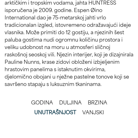
arktičkim i tropskim vodama, jahta HUNTRESS
isporučena je 2009. godine. Espen Øino
International dao je 75-metarskoj jahti vrlo
tradicionalan izgled, istovremeno odražavajući ideje
vlasnika. Može primiti do 12 gostiju, a njezinih šest
paluba gostima nudi ogromnu količinu prostora i
veliku udobnost na moru u atmosferi sličnoj
raskošnoj seoskoj vili. Njezin interijer, koji je dizajnirala
Pauline Nunns, krase zidovi obloženi izbjeljenim
hrastovim panelima s istaknutim okvirima,
djelomično obojani u nježne pastelne tonove koji se
savršeno stapaju s luksuznim tkaninama.
GODINA
DULJINA
BRZINA
UNUTRAŠNJOST
VANJSKI