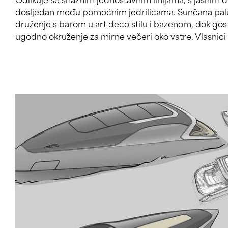
dosljedan među pomoćnim jedrilicama. Sunčana palu
je elegantno vjetrobransko staklo i preklopni dom u 
druženje s barom u art deco stilu i bazenom, dok gost
ugodno okruženje za mirne večeri oko vatre. Vlasnic