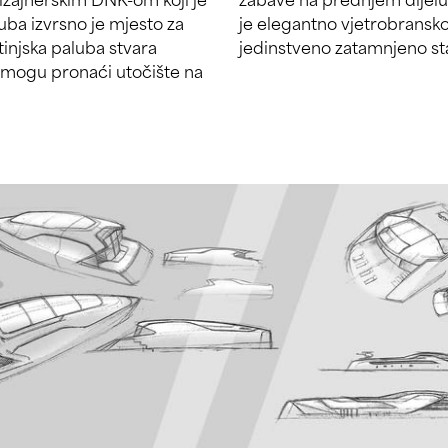
ba izvrsno je mjesto za
boji trupa koji koristi
injska paluba stvara
jedinstveno zatamnjeno sta
i mogu pronaći utočište na