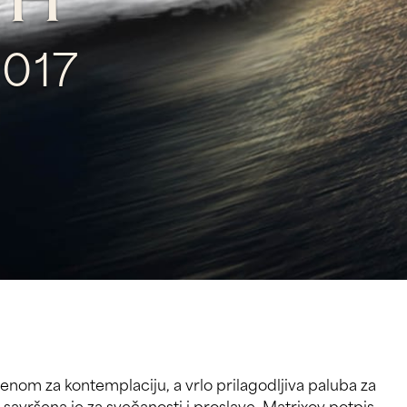
TH
017