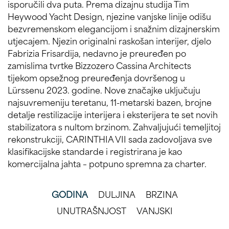
isporučili dva puta. Prema dizajnu studija Tim
Heywood Yacht Design, njezine vanjske linije odišu
bezvremenskom elegancijom i snažnim dizajnerskim
utjecajem. Njezin originalni raskošan interijer, djelo
Fabrizia Frisardija, nedavno je preuređen po
zamislima tvrtke Bizzozero Cassina Architects
tijekom opsežnog preuređenja dovršenog u
Lürssenu 2023. godine. Nove značajke uključuju
najsuvremeniju teretanu, 11-metarski bazen, brojne
detalje restilizacije interijera i eksterijera te set novih
stabilizatora s nultom brzinom. Zahvaljujući temeljitoj
rekonstrukciji, CARINTHIA VII sada zadovoljava sve
klasifikacijske standarde i registrirana je kao
komercijalna jahta – potpuno spremna za charter.
GODINA
DULJINA
BRZINA
UNUTRAŠNJOST
VANJSKI