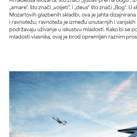
„amare“, što znači „voljeti“, i „deus“ što znači „Bog“. U
Kao jahta dizajnirana da bude ekološki prihvatljiv
Mozartovih glazbenih skladbi, ova je jahta dizajniran
solarnih panela/solarnih nizova instaliranih na s
i ravnotežu; ravnoteža je između unutarnjih i vanjskih
krovova palube. Amadeus X se nada da će vlasniku pruž
podržavaju uživanje u iskustvu mladosti. Kako bi se p
osjećaj udobnosti kako bi u budućnosti mogao gene
mladosti vlasnika, ovaj je brod opremljen raznim pro