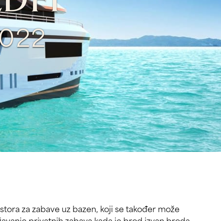
DFI
022