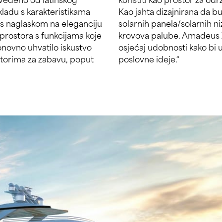
 skladu s karakteristikama
a, Amadeus X ima mnogo
a s naglaskom na eleganciju
vakom od svojih otvorenih
 prostora s funkcijama koje
iti inspirativne emocije i
onovno uhvatilo iskustvo
rirati briljantne nove
storima za zabavu, poput
poslovne ideje.“