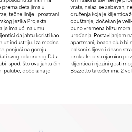
je prema detaljima u
i kao kino za intimnija
ze, tečne linije i prostrani
 stepenicama do palube za
rskog jezika Projekta
 klijentice da provodi
a je imajući na umu
im elementom općeg
ntici da jahtu koristi kao
i tradicionalni gostinjski
h uz industriju. Iza modne
 40 metara duži. Sklopivi
 se penjući na gornju
ristup vodi. Središnji
gledati svog odabranog DJ-a
tmanom za opuštanje, gdje
i ispod, što ovu jahtu čini
noj sobi i masaži. Projekt
i palube, dočekana je
Bozzetto također ima 2 vel