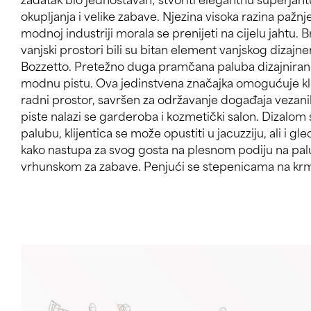
okupljanja i velike zabave. Njezina visoka razina pažn
vrata, nalazi se zabavan, neformalni salon koji ujedno služi 
modnoj industriji morala se prenijeti na cijelu jahtu. Br
druženja koja je klijentica željela. Spuštajući se
vanjski prostori bili su bitan element vanjskog dizajne
opuštanje, dočekan je veliki središnji beach club. Želja
Bozzetto. Pretežno duga pramčana paluba dizajniran
puno vremena blizu mora učinila je beach club bitn
modnu pistu. Ova jedinstvena značajka omogućuje klije
uređenja. Postavljanjem na mjesto gdje bi se nalazil
radni prostor, savršen za održavanje događaja vezani
apartmani, beach club bi mogao biti veličine jahte,
piste nalazi se garderoba i kozmetički salon. Dizalom
balkoni s lijeve i desne strane omogućuju jednostavan p
palubu, klijentica se može opustiti u jacuzziju, ali i 
prolaz kroz strojarnicu povezuje beach club s apar
kako nastupa za svog gosta na plesnom podiju na palub
klijentica i njezini gosti mogu uživati u sauni, par
vrhunskom za zabave. Penjući se stepenicama na krm