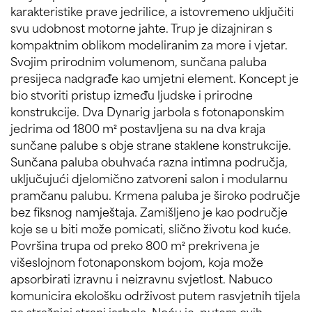
karakteristike prave jedrilice, a istovremeno uključiti
svu udobnost motorne jahte. Trup je dizajniran s
kompaktnim oblikom modeliranim za more i vjetar.
Svojim prirodnim volumenom, sunčana paluba
presijeca nadgrađe kao umjetni element. Koncept je
bio stvoriti pristup između ljudske i prirodne
konstrukcije. Dva Dynarig jarbola s fotonaponskim
jedrima od 1800 m² postavljena su na dva kraja
sunčane palube s obje strane staklene konstrukcije.
Sunčana paluba obuhvaća razna intimna područja,
uključujući djelomično zatvoreni salon i modularnu
pramčanu palubu. Krmena paluba je široko područje
bez fiksnog namještaja. Zamišljeno je kao područje
koje se u biti može pomicati, slično životu kod kuće.
Površina trupa od preko 800 m² prekrivena je
višeslojnom fotonaponskom bojom, koja može
apsorbirati izravnu i neizravnu svjetlost. Nabuco
komunicira ekološku održivost putem rasvjetnih tijela
na stražnjoj strani jarbola. Noću je, putem ovih