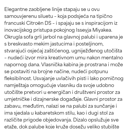
Elegantne zaobljene linije stapaju se u ovu
samouvjerenu siluetu – koja podsjeća na tipično
francuski Citroën DS – i spajaju se s inspiracijom iz
inovacijskog pristupa pokojnog Isseyja Miyakea.
Okrugla sofa grli jarbol na glavnoj palubi i uparena je
s breskvasto mekim jastucima i posteljinom,
stvarajući osjećaj zaštićenog, ugniježđenog utočišta
– nudeći izvor mira kreativnom umu nakon mentalno
napornog dana. Vlasnička kabina je prostrana i može
se postaviti na brojne načine, nudeći potpunu
fleksibilnost. Usvajanje uvlačivih pisti i lako pomičnog
namještaja omogućuje vlasniku da svoje udobno
utočište pretvori u energičan i društveni prostor za
umjetničke i dizajnerske događaje. Glavni prostor za
zabavu, međutim, nalazi se na palubi za sunčanje i
ima sjedala u kabaretskom stilu, kao i dugi stol za
različite prigode objedovanja. Dizalo opslužuje sve
etaže, dok palube koje kruže dosežu veliko stubište