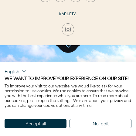
КАРЬЕРА
НАЖМИТЕ, ЧТОБЫ ПОСЕТИТЬ РАЗДЕЛ
English
QUANTUM BLUE
WE WANT TO IMPROVE YOUR EXPERIENCE ON OUR SITE!
To improve your visit to our website, we would like to ask for your
permission to use cookies. We use cookies to ensure that we provide
you with the best experience while you are here. To read more about
our cookies, please open the settings. We care about your privacy and
you can change your cookie options at any time.
Отсортировано по Название
Accept all
No, edit