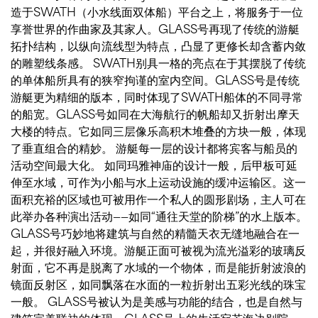
造于SWATH（小水线面双体船）平台之上，将服务于一位
享誉世界的作曲家及其家人。GLASS号再现了传统的游艇
拓扑结构，以纵向流线型为特点，凸显了更修长却含蓄内敛
的雕塑线条感。 SWATH别具一格的亮点在于其摆脱了传统
的单体船所具有的狭窄拘谨的室内空间。GLASS号是传统
游艇更为精细的版本，同时体现了SWATH船体的不同寻常
的船宽。GLASS号如同在大海航行的帆船却又折射出摩天
大楼的特点。它如同三层像乐高积木堆叠的方块一般，体现
了垂直组合的精妙。 游艇每一层的设计都将宾客与船员的
活动空间最大化。 如同玛雅神庙的设计一般，后甲板可延
伸至水域，可作为小船与水上运动设施的缓冲运输区。这一
面积充裕的区域也可被用作一个私人的圆形剧场，主人可在
此举办各种演出活动——如同“通往天堂的阶梯”的水上版本。
GLASS号巧妙地将建筑与自然的精髓天衣无缝地融合在一
起，并很好融入环境。游艇正面可被视为流光溢彩的玻璃反
射面，它不再是脱离了水域的一个物体，而是能折射波浪的
镜面反射区，如同飘落在水面的一粒折射出五彩光线的珠宝
一般。 GLASS号被认为是美感与功能的结合，也是自然与
建筑完美联袂的体现。GLASS号上的生活宛若海边别院一