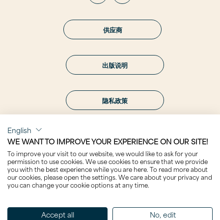
供应商
出版说明
隐私政策
English
WE WANT TO IMPROVE YOUR EXPERIENCE ON OUR SITE!
To improve your visit to our website, we would like to ask for your
关注我们
permission to use cookies. We use cookies to ensure that we provide
you with the best experience while you are here. To read more about
our cookies, please open the settings. We care about your privacy and
you can change your cookie options at any time.
Accept all
No, edit