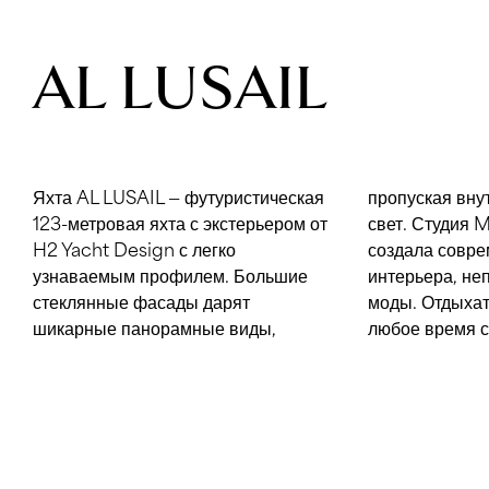
AL LUSAIL
Яхта AL LUSAIL — футуристическая
пропуская внутрь естественный
123-метровая яхта с экстерьером от
свет. Студия March & White Design
H2 Yacht Design с легко
создала современный дизайн
узнаваемым профилем. Большие
интерьера, неподвластный капризам
стеклянные фасады дарят
моды. Отдыхать на яхте можно в
шикарные панорамные виды,
любое время с