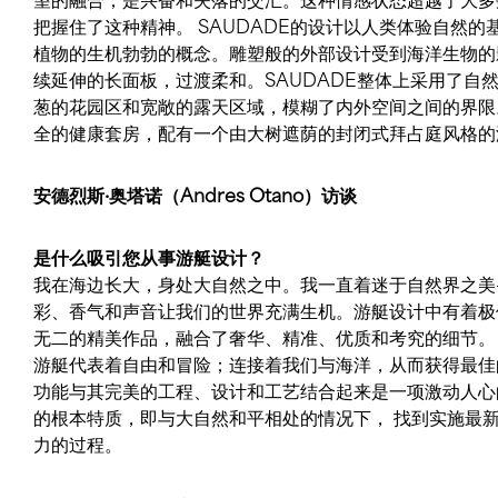
把握住了这种精神。 SAUDADE的设计以人类体验自然
局，确保船上所有空间都能用自然光来照明。船窗有紫外线
植物的生机勃勃的概念。雕塑般的外部设计受到海洋生物的
植物的健康生长。花园区域采用菌丝体和真菌的混合物建造
续延伸的长面板，过渡柔和。SAUDADE整体上采用了自
的形态。空调系统利用游艇内不同的土壤和植物来过滤空气。
葱的花园区和宽敞的露天区域，模糊了内外空间之间的界限
全的健康套房，配有一个由大树遮荫的封闭式拜占庭风格的
安德烈斯·奥塔诺（Andres Otano）访谈
是什么吸引您从事游艇设计？
我在海边长大，身处大自然之中。我一直着迷于自然界之美—
彩、香气和声音让我们的世界充满生机。游艇设计中有着极
无二的精美作品，融合了奢华、精准、优质和考究的细节。
游艇代表着自由和冒险；连接着我们与海洋，从而获得最佳
功能与其完美的工程、设计和工艺结合起来是一项激动人心
的根本特质，即与大自然和平相处的情况下， 找到实施最
力的过程。