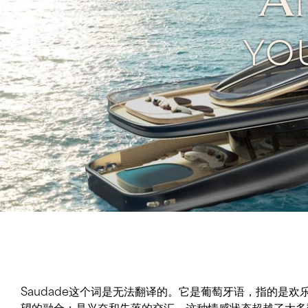
A
YO
Saudade这个词是无法翻译的。它是葡萄牙语，指的是
园相连。上层甲板有两间VIP客房套房和主人的公寓。从这
望的融合；是兴奋和失落的交汇。这种情感状态超越了大多
天花板270度观赏到海景和内部主花园的景色。 SAUD