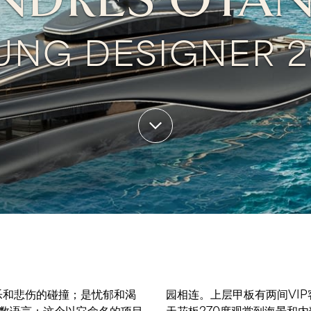
NDRES OTA
UNG DESIGNER 2
欢乐和悲伤的碰撞；是忧郁和渴
个甲板上，客人可以透过玻璃
数语言：这个以它命名的项目
ADE采用创新的玻璃和镜面布