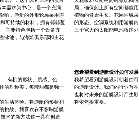
的基本需求为中心，是一个充满
屏蔽膜遮挡，有助于船上众多
影响，游艇的外形轮廓采用连
，通过3D打印使其呈现有机
然和可持续的材料，拥有郁郁葱
此外，SAUDADE还配备了
。 主要特色包括一个设备齐
三个宽大的太阳能电池板序列。 (A
游泳池，与海滩俱乐部和主花
您希望看到游艇设计如何发展
— 有机的形状、质感、色
我希望看到游艇设计朝着由可
佳的对称美，每艘船都是独一
的游艇设计。我们的行业旨在
也将对未来的游艇设计产生影
的生活体验。将游艇的形状和
将依然很重要。
的挑战。我喜欢在不影响游艇
新技术的新方法这一具有创造