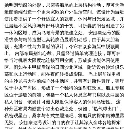
她明朗动感的外形，只需将船尾的上层结构推动，即可为游
艇船前端创造一个更为宽敞的户外生活空间。该设计为游艇
使用者提供了一个舒适宜人的就餐、休闲与日光浴区域，并
让游艇不受风浪与外部环境的干扰。可折叠的阳台创造了另
一休闲区域，成为鸟瞰海景的绝佳之处。 安娜康达号的圆
滑线条与精简造型让其轮廓凸显明朗动感，由于其大胆新
颖，充满个性与力量感的设计，令它在众多游艇中脱颖而
出。 内部布局别出心裁，只需经过简单物理连接，即可在
恰当时机最大限度地连接可用空间，形成多功能休闲使用
区。例如在主甲板后端的日间沙龙区域，附近设有沙滩俱乐
部和水上运动区，能在夜间转换成影院。 当上层前端甲板
的主沙龙与大型前端户外生活区，并带有迪斯科舞厅，舞厅
位于中央车库区，形成了一个独特的派对狂欢区。船主专属
区位于游艇的前端，包括一个私人休息室与书房以及两层的
私人阳台，该设计可最大限度保障客人的休闲私密性。 这
种分区布局内嵌数个独出心裁之处，例如，“热气球出口”，
私密观星台，桑拿与各式主题酒吧，将船只的探索精神显露
无疑。 安娜康达号设计的目的在于让其深入全球各地探索
开拓，并能在长途旅行中保证船主与宾客充分享受超级游艇