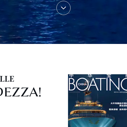
LLE
EZZA!