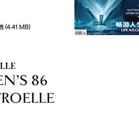
文档
(4.41 MB)
LLE
N’S 86
ROELLE