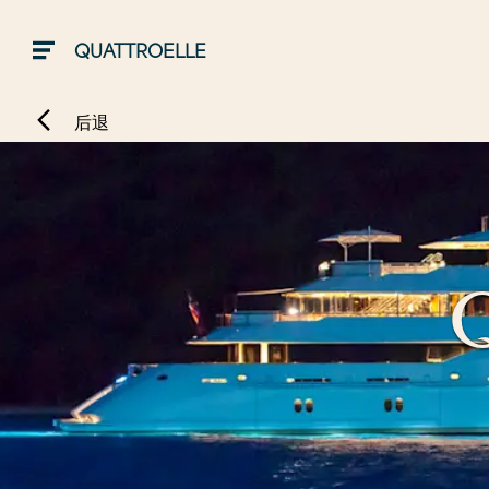
QUATTROELLE
后退